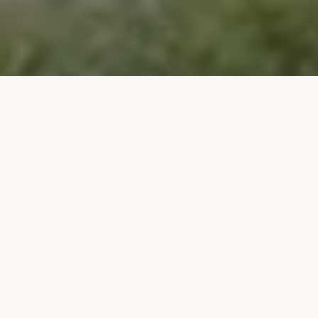
Notre Histoire
Une auberge authentique au cœur
de la Haute-Saône
Située à Les Magny, la Ferme Auberge du Rullet vous
accueille dans une ambiance conviviale et familiale.
Nous proposons une cuisine traditionnelle élaborée